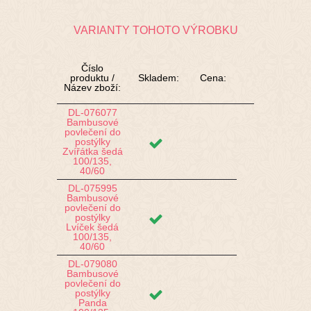
VARIANTY TOHOTO VÝROBKU
Číslo
produktu /
Skladem:
Cena:
Název zboží:
DL-076077
Bambusové
povlečení do
postýlky
Zvířátka šedá
100/135,
40/60
DL-075995
Bambusové
povlečení do
postýlky
Lvíček šedá
100/135,
40/60
DL-079080
Bambusové
povlečení do
postýlky
Panda