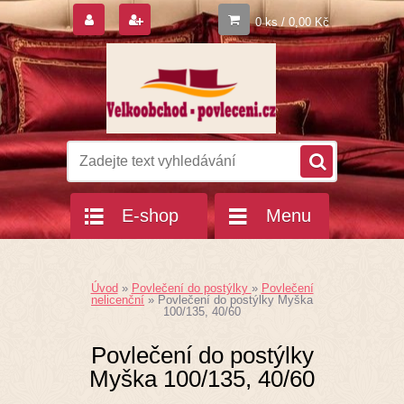
0 ks / 0,00 Kč
E-shop
Menu
Úvod
»
Povlečení do postýlky
»
Povlečení
nelicenční
»
Povlečení do postýlky Myška
100/135, 40/60
Povlečení do postýlky
Myška 100/135, 40/60