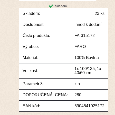
skladem
Skladem:
23 ks
Dostupnost:
Ihned k dodání
Číslo produktu:
FA-315172
Výrobce:
FARO
Materiál:
100% Bavlna
1x 100/135, 1x
Velikost:
40/60 cm
Parametr 3:
zip
DOPORUČENÁ_CENA:
280
EAN kód:
5904541925172