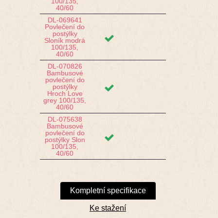
100/135,
40/60
DL-069641
Povlečení do
postýlky
Sloník modrá
100/135,
40/60
DL-070826
Bambusové
povlečení do
postýlky
Hroch Love
grey 100/135,
40/60
DL-075638
Bambusové
povlečení do
postýlky Slon
100/135,
40/60
Kompletní specifikace
Ke stažení